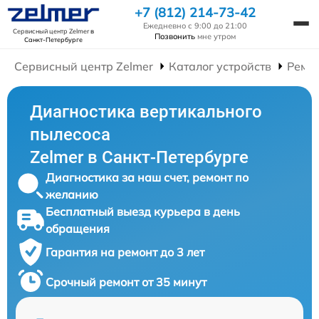
+7 (812) 214-73-42
Ежедневно с 9:00 до 21:00
Сервисный центр Zelmer
в
Позвонить
мне утром
Санкт-Петербурге
Сервисный центр Zelmer
Каталог устройств
Ремо
Диагностика вертикального
пылесоса
Zelmer в Санкт-Петербурге
Диагностика за наш счет, ремонт по
желанию
Бесплатный выезд курьера в день
обращения
Гарантия на ремонт до 3 лет
Срочный ремонт от 35 минут