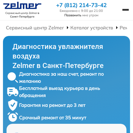
+7 (812) 214-73-42
Ежедневно с 9:00 до 21:00
Сервисный центр Zelmer
в
Позвонить
мне утром
Санкт-Петербурге
Сервисный центр Zelmer
Каталог устройств
Ремо
Диагностика увлажнителя
воздуха
Zelmer в Санкт-Петербурге
Диагностика за наш счет, ремонт по
желанию
Бесплатный выезд курьера в день
обращения
Гарантия на ремонт до 3 лет
Срочный ремонт от 35 минут