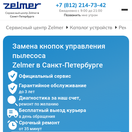
+7 (812) 214-73-42
Ежедневно с 9:00 до 21:00
Сервисный центр Zelmer
в
Позвонить
мне утром
Санкт-Петербурге
Сервисный центр Zelmer
Каталог устройств
Ремо
Замена кнопок управления
пылесоса
Zelmer в Санкт-Петербурге
Официальный сервис
Гарантийное обслуживание
до 3 лет
Диагностика за наш счет,
ремонт по желанию
Бесплатный выезд курьера
в день обращения
Срочный ремонт
от 35 минут