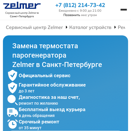
+7 (812) 214-73-42
Ежедневно с 9:00 до 21:00
Сервисный центр Zelmer
в
Позвонить
мне утром
Санкт-Петербурге
Сервисный центр Zelmer
Каталог устройств
Ремо
Замена термостата
парогенератора
Zelmer в Санкт-Петербурге
Официальный сервис
Гарантийное обслуживание
до 3 лет
Диагностика за наш счет,
ремонт по желанию
Бесплатный выезд курьера
в день обращения
Срочный ремонт
от 35 минут