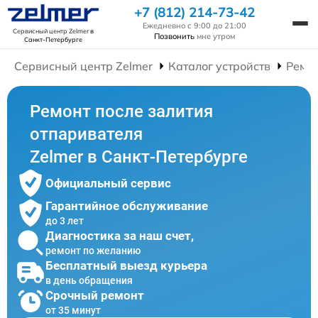
+7 (812) 214-73-42
Ежедневно с 9:00 до 21:00
Сервисный центр Zelmer
в
Позвонить
мне утром
Санкт-Петербурге
Сервисный центр Zelmer
Каталог устройств
Ремо
Ремонт после залития
отпаривателя
Zelmer в Санкт-Петербурге
Официальный сервис
Гарантийное обслуживание
до 3 лет
Диагностика за наш счет,
ремонт по желанию
Бесплатный выезд курьера
в день обращения
Срочный ремонт
от 35 минут