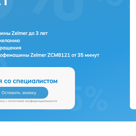
21
ны Zelmer до 3 лет
 желанию
бращения
 кофемашины
Zelmer ZCM8121 от 35 минут
я со специалистом
Оставить заявку
есь c
политикой конфиденциальности