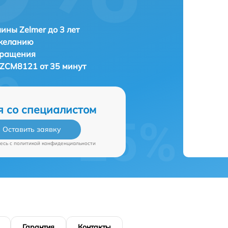
ны Zelmer до 3 лет
 желанию
бращения
 ZCM8121 от 35 минут
я со специалистом
Оставить заявку
есь c
политикой конфиденциальности
Гарантия
Контакты