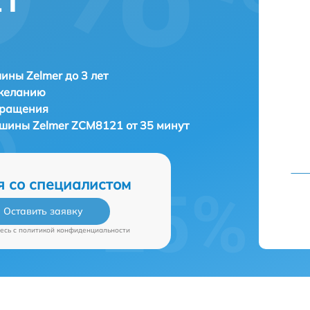
21
ны Zelmer до 3 лет
 желанию
бращения
машины
Zelmer ZCM8121 от 35 минут
я со специалистом
Оставить заявку
есь c
политикой конфиденциальности